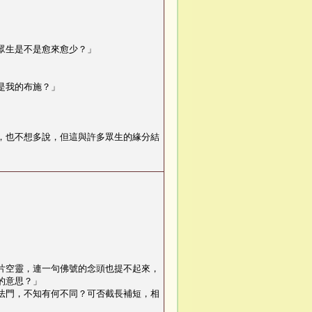
眾生是不是愈來愈少？
」
是我的布施？
」
，也不想多說，但這與許多眾生的緣分結
片空靈，連一句佛號的念頭也提不起來，
的意思？
」
法門，不知有何不同？可否截長補短，相