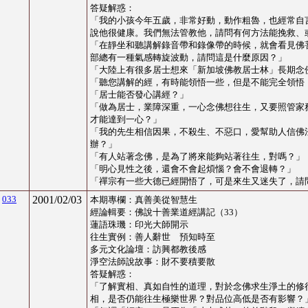
答疑解惑：
「
我的小孩今年五歲，非常好動，動作粗魯，也經常自
說他很健康。我們無法管教他，請問有何方法能挽救、
「
在靜坐和聽講解錄音帶和錄像帶的時候，就會看見佛
部總有一種氣感轉旋波動，請問這是什麼原因？
」
「
大陸上有很多居士想來「新加坡佛教居士林」長期念
「
聽您講解的經，有時能領悟一些，但是不能完全領悟
「
居士能否發心講經？
」
「
做為居士，業障深重，一心念佛想往生，又要照管家
才能達到一心？
」
「
我的先生相信因果，不殺生、不惡口，愛幫助人信佛
辦？
」
「
有人站著念佛，是為了將來能夠站著往生，對嗎？
」
「
明心見性之後，還會不會起煩惱？會不會退轉？
」
「
禪宗有一些大德已經開悟了，可是來生又迷失了，請
033
2001/02/03
本期專欄：
真善美從智慧生
經論輯要：佛說十善業道經講記（33）
蓮語珠璣：印光大師開示
往生實例
：
善人辭世 預知時至
多元文化論壇
：
訪興都教後感
淨空法師說故事
：
財不要積要散
答疑解惑：
「
了解實相、真如自性的道理，對於念佛求生淨土的修
相，是否仍能往生極樂世界？對品位高低是否有影響？