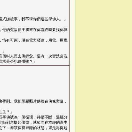
儀式辦後事，我不學你們這些學佛人。」
，他的冤親債主將來在你臨終時要找你算
，情有可原，現在電力發達，用電、用蠟
。
」
高價叫人買去供師父。還有一次賣洗桌洗
這樣是否犯偷僧物？
」
會夢到。我把母親照片供養在佛像旁邊，
往生？
」
四字佛號為一個循環，持續不斷，過幾分
此時刻意提起佛號，就如同在本靜的湖中
之下，應該保持寂靜的狀態，還是再提起