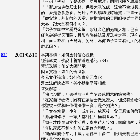
「
何謂「輕安」？是否為「功夫成片」的前階段？繼續
「
「新加坡佛教居士林」供養大眾吃飯，這會不會滋長
的，於是愈拿愈多。另外，在現場聽經時睡覺，下輩子
「
師父說，基督教的天堂、伊斯蘭教的天園跟極樂世界
天界，跟天堂有何不同？
」
「
弟子在家中常看見金黃、紫紅金色的光頭人相，已有
紅色袈裟從天而降，且常教誨佛法及度眾生之事。現今
相，而且都在白天見著。另外，為何弟子常常看到人的
麼原因？
」
034
2001/02/10
本期專欄：
如何應付信心危機
經論輯要：佛說十善業道經講記（34）
蓮語珠璣：印光大師開示
因果實證
：
殺生的現世報
多元文化論壇
：
如何落實多元文化
淨空法師說故事
：
與小動物平等相處
答疑解惑：
「
佛七期間，可否播放老和尚講經或開示的錄像帶？
」
「
在家自行皈依，雖有在家居士做見證人，但沒有念皈
佛聖號三聲和皈依佛法僧三寶，是否如法？
」
「
子女在幼兒、少年、成年後、成家後，父母應如何教
「
應如何修行，一家人都能往生極樂世界？
」
「
如何才能在日常生活裡，處事待人接物，頭腦清醒，
「
何以家庭不和？如何在家修六和敬？
」
「
我的家婆今年九十歲，念佛三十多年，眼睛失明已經
問這是怎麼回事？
」