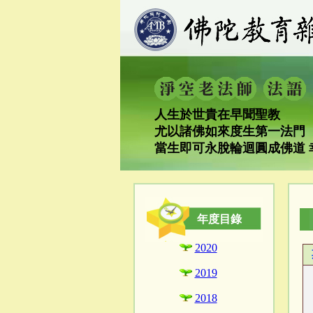
人生於世貴在早聞聖教
尤以諸佛如來度生第一法門
當生即可永脫輪迴圓成佛道 
年度目錄
2020
2019
2018