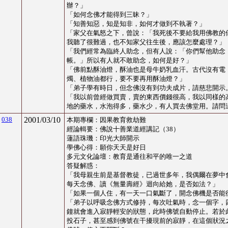
辦？
」
「
如何念佛才能得到三昧？
」
「
知善知惡，知是知非，如何才做到不執著？
」
「
家父在氣怒之下，曾說：「我死後不要給我用佛教的
我聽了很難過，也不知家父往生後，應該怎麼處理？
」
「
我們經常為臨終人助念，但有人說：「你們幫他助念
帳。」所以有人就不敢助念，如何是好？
」
「
佛前點酥油燈，酥油也是母牛奶乳血汗。古代沒有電
燭、植物油都行，要不要再用酥油燈？
」
「
弟子學有時日，但念佛沒有到功夫成片，請慈悲開示
「
我以前曾經做買賣，賣的東西價錢很高，我以同樣的
地的藥水，水泡得多，藥水少，有人買去佛堂用。請問
038
2001/03/10
本期專欄：
因果教育救劫難
經論輯要：佛說十善業道經講記（38）
蓮語珠璣：印光大師開示
學佛心得
：
願你天天是好日
多元文化論壇
：
教育是通往和平的唯一之道
答疑解惑：
「
我母親生前是基督教徒，已過世多年，我偶爾在夢中
每天念佛、讀《無量壽經》迴向給她，是否如法？
」
「
如果一個人住，有一天一口氣斷了，開念佛機是否能
「
弟子以呼吸念佛方式修持，每次吐氣時，念一個字，
鐘就會進入寂靜輕安的狀態，此時佛號自動停止。若於
投石子，甚至感到佛號在干擾現前的寂靜，在這個狀況