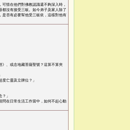
，可惜在他們對佛教認識還不夠深入時，
母都沒有接受三皈。如今弟子及家人除了
，是否有必要幫他受三皈依，這樣對他有
經》、或念地藏菩薩聖號？這算不算夾
」
超度亡靈及立牌位？
」
念？
」
請問在日常生活工作當中，如何不起心動