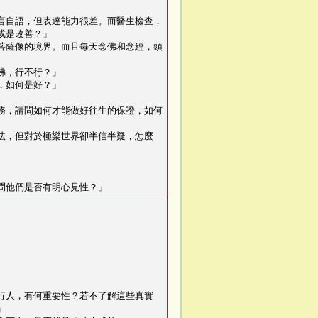
言自語，但表達能力很差。而醫生檢查，
或是改善？
」
菩薩像的境界。而且每天念佛和念經，頭
佛，行不行？
」
，如何是好？
」
務，請問如何才能做好往生的保證，如何
法，但對於極樂世界卻半信半疑，怎麼
問他們是否有明心見性？
」
行人，有何重要性？若不了解這些真實
」