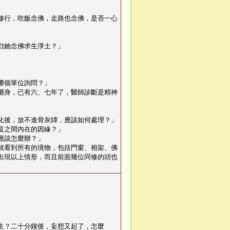
修行，吃飯念佛，走路也念佛，是否一心
勸她念佛求生淨土？
」
哪個單位詢問？
」
纏身，已有六、七年了，醫師診斷是精神
化後，放不進骨灰罈，應該如何處理？
」
這之間內在的因緣？
」
應該怎麼辦？
」
就看到所有的境物，包括門窗、相架、佛
出現以上情形，而且前面幾位同修的頭也
生？二十分鐘後，妄想又起了，怎麼