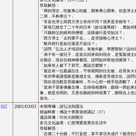
答疑解惑：
「
禪的理念，吃飯專心吃飯，開車專心開車。但是淨土
二用，不夠專注？
」
「
常寂光淨土與西方淨土有何不同？境界是否相等？
」
「
家母已經念了二十年的日本《妙法蓮華經》，應如何
「
只聽師父的經和持佛號，這樣修行是否如法？
」
「
西方淨土「去則實不去」，是否指唯心淨土？
」
「
般舟經行是如法還是不如法？
」
「
請問「弘法人才培訓班」有無年齡、學歷限制？該向
「
弟子有一個兒子，從當兵回來病到現在，是冤親債主
分裂症，現在住精神療養院。請問如何幫他消業障？
」
「
如果有人被下了邪咒，應該怎麼辦？
」
「
最近有一位親戚往生，守喪期間的往生被，在骨灰火
「
有些學者講儒家是樂感文化，佛家是苦感文化，請問
「
我在清洗觀音菩薩像時，不小心把一根手指弄斷了，
「
當弟子望著佛像念佛，念得很相應時，眼睛一閉起來
像，都是光明的。又曾在聽經的時候累了，眼睛合上也
放光。
」
037
2001/03/03
本期專欄：
談弘法與護法
經論輯要：佛說十善業道經講記（37）
蓮語珠璣：印光大師開示
多元文化論壇
：
仁慈博愛落實在生活中
答疑解惑：
「
念佛二十分鐘，不打妄想，算不算功夫成片？能否往