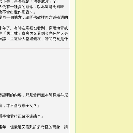
念下去，是否就是「功夫成片」？
」
人們有一種貪的觀念，以為這是免費吃
會不會出世作睡蟲？
」
是同一個地方，請問佛教裡面六道輪迴的
十年了。有時在廟裡也看到，穿著海青或
在「居士林」寮房內又看到金光色的人身
神識，且這些人都還健在，請問究竟是什
依證明的內容，只是念南無本師釋迦牟尼
育，才不會誤導子女？
」
看事物看得正確不迷惑？
」
兩年，但最近又看到許多奇怪的現象，請