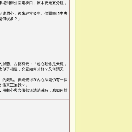
車場到辦公室電梯口，原本要走五分鐘，
到達眉心，後來經常發生。偶爾頭頂中央
是何現象？
」
的狀態。古德有云：「起心動念是天魔，
念似乎相違，究竟如何才好？又何謂天
」的觀點。但總覺得在內心深處仍有一個
才能真正無我？
」
，用觀心與念佛都無法消滅時，應如何對