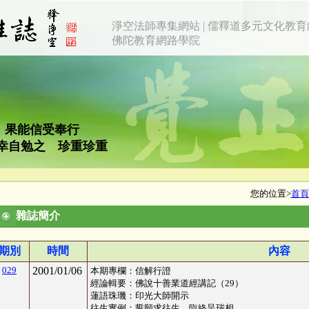
淨空法師專集網站
|
儒釋道多元文化教育
佛陀教育網路學院
 果能信受奉行
幸自勉之 珍重珍重
您的位置>
首頁
雜誌簡介
期別
時間
內容
029
2001/01/06
本期專欄：
信解行證
經論輯要：佛說十善業道經講記
（29）
蓮語珠璣：印光大師開示
往生實例
：
誓願求往生，臨終呈瑞相