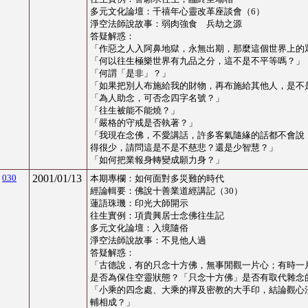
多元文化論壇
：
千禧年心靈改革座談會（6）
淨空法師說故事
：
弱肉強食 兵劫之源
答疑解惑：
「
作惡之人入阿鼻地獄，永無出期，那麼這個世界上的
「
何以往生極樂世界有九品之分，這不是不平等嗎？
」
「
何謂「是非」？
」
「
如果把別人布施給我的財物，再布施給其他人，是不
「
為人助念，可否念四字名號？
」
「
往生被能不能燒？
」
「
嚴格的守戒是否執著？
」
「
我現在念佛，不愛講話，許多客氣隨緣的話都不會說
得很少，請問這是不是不慈悲？還是少智慧？
」
「
如何把業報身轉變成願力身？
」
030
2001/01/13
本期專欄：如何面對多災難的時代
經論輯要：佛說十善業道經講記
（30）
蓮語珠璣：印光大師開示
往生實例
：
項貴興居士念佛往生記
多元文化論壇
：
入境隨俗
淨空法師說故事
：
不見他人過
答疑解惑：
「
古德說，有的只念十方佛，無事閒觀一片心；有時一
是否為保住空靈狀態？「只念十方佛」是否有取代雜念
「
小乘的四念處、大乘的禪及密教的大手印，結論觀心
輔相成？
」