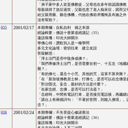
「
弟子家中多人皆是佛教徒，父母也在多年前認識佛教
母親就得了急症過世，父親也患了老人痴呆症，因而父
給父親用藥、聽念佛機，代他在佛前求懺悔及布施之外
沒有幫助？
」
035
2001/02/17
本期專欄：
自私自利 禍之本源
經論輯要：佛說十善業道經講記（35）
蓮語珠璣：印光大師開示
學佛心得：
讚歎別人是一種學問
多元文化論壇
：
密切往來 建立友誼
答疑解惑：
「
淨土法門是否中陰身成佛？
」
「
我們專修淨土法門，是否需要在初一、十五念《地藏
雜？
」
「
有的佛七，還念十小咒、其他的咒，這算不算夾雜？
「
在「新加坡佛教居士林」打佛七，是否可以在念佛堂
「
對治昏沈、妄念，最好的方法是什麼？
」
「
在家念經、念佛，是否可以打法器？
」
「
念經時，中間有電話打來，是否接完電話後，再繼續
「
講台上有兩個詞句：「不著於世間，則能入佛境」。
念？
」
036
2001/02/24
本期專欄：
不失菩提心修諸善法
經論輯要：佛說十善業道經講記（36）
蓮語珠璣：印光大師開示
多元文化論壇
：
入不二法門