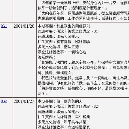
「
四年前某一天早晨上班，突然身心內外一片空，從停
似乎一秒鐘就到了，這到底是什麼現象？
」
「
大約在四年前，偶爾感到氣脹脹的，從左腳處經背脊
也會感到脹脹的，工作勞累和疲倦時，感受較強，不知
031
2001/01/20
本期專欄：
利益眾生的四種原則
經論輯要：佛說十善業道經講記（31）
蓮語珠璣：印光大師開示
往生實例
：
善有善報 臨終證驗
多元文化論壇
：
徹法底源
淨空法師說故事
：
一切唯心造
答疑解惑：
「
實施觀心法門後，雜念妄想不多，能保持空念和無念
不起心動念是陰魔，到起不起時是煩惱魔
」
，有念與無
魔、陰魔、煩惱魔？
」
「
我已很能接受無我、無常，及「一切唯心，萬法為識
模模糊糊、似有似無的「我」在作主，究竟何故？如何
「
將起貪瞋之時，反觀此心，便能不起。若煩惱太強時
治？
」
032
2001/01/27
本期專欄：
做一個完美的人
經論輯要：佛說十善業道經講記（32）
蓮語珠璣：印光大師開示
往生實例
：
助緣殊勝 喜生極樂
多元文化論壇
：
和平共存共榮
淨空法師說故事
：
六道輪迴是真