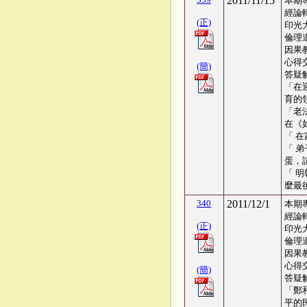
2011/11/15
本期
經論
(正)
印光
倫理
因果
心得交
(簡)
答疑
「在
育的
「老
在《
「 
「 
蛋，
「 
麼最
340
2011/12/1
本期
經論
(正)
印光
倫理
因果
心得交
(簡)
答疑
「鄭
平的