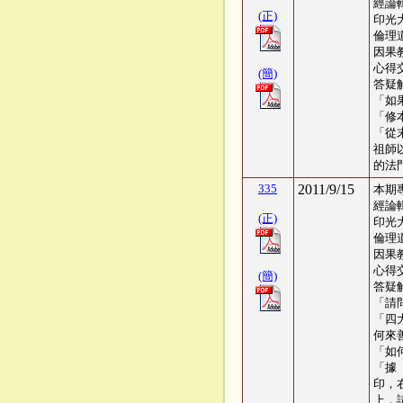
經論
(正)
印光
倫理
因果
心得交
(簡)
答疑
「如
「修
「從
祖師
的法
335
2011/9/15
本期
經論
(正)
印光
倫理
因果
心得交
(簡)
答疑
「請
「四
何來
「如
「據
印，
上，