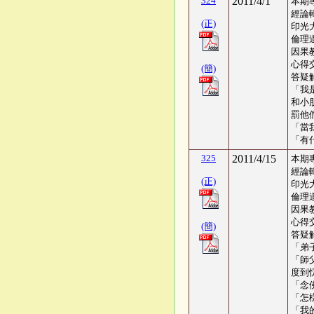
324
2011/4/1
本期
經論
(正)
印光
倫理
因果
心得交
(簡)
答疑
「我
和小
罰他
「當
「有
325
2011/4/15
本期
經論
(正)
印光
倫理
因果
心得交
(簡)
答疑
「弟
「師
度到
「念
「怎
「我