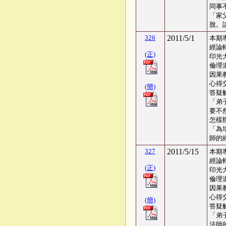
同事
「家
脫。
326
2011/5/1
本期
經論
(正)
印光
倫理
因果
心得交
(簡)
答疑
「弟
要不
怎樣
「為
師的
327
2011/5/15
本期
經論
(正)
印光
倫理
因果
心得交
(簡)
答疑
「弟
法師