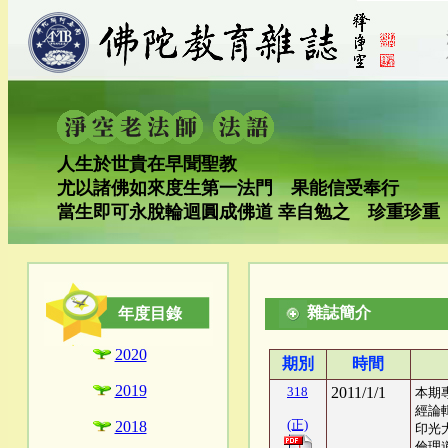
人生於世貴在早聞聖教
尤以諸佛如來度生第一法門 果能信受奉行
當生即可永脫輪迴圓成佛道 幸自勉之 珍重珍重
雜誌簡介
年度目錄
2020
期別
時間
2019
318
2011/1/1
本期
經論
(正)
2018
印光
倫理