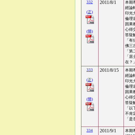
332
2011/8/1
本期
經論
(正)
印光
倫理
因果
心得交
(簡)
答疑
「有
佛三
「第
「居
在？
333
2011/8/15
本期
經論
(正)
印光
倫理
因果
心得交
(簡)
答疑
「以
不肯
「是
334
2011/9/1
本期