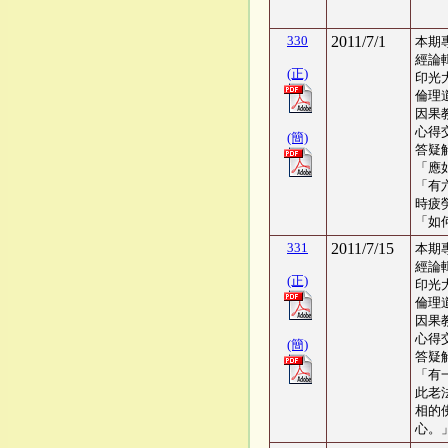
330
2011/7/1
本期
經論
(正)
印光
倫理
因果
心得交
(簡)
答疑
「應
「有
時疲
「如
331
2011/7/15
本期
經論
(正)
印光
倫理
因果
心得交
(簡)
答疑
「有
此老
相的
心。