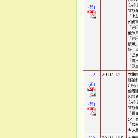
心得交
(簡)
答疑
「老
如何
「弟
他果
「弟
疲憊
好，
「是
「魔
「眾
338
2011/11/1
本期
經論
(正)
印光
倫理
因果
心得交
(簡)
答疑
「目
少，
「錢
今大
339