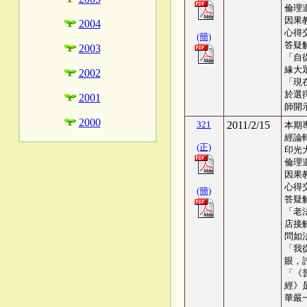
倫理
因果
2004
心得交
(簡)
答疑
2003
「自
緣大
2002
「現
於選
2001
師開
2000
321
2011/2/15
本期
經論
(正)
印光
倫理
因果
心得交
(簡)
答疑
「老
店接
問如
「我
眼，
「《
經》
華嚴