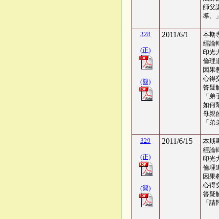
師父
導。
328
2011/6/1
本期
經論
(正)
印光
倫理
因果
心得交
(簡)
答疑
「弟
如何
母親
「弟
329
2011/6/15
本期
經論
(正)
印光
倫理
因果
心得交
(簡)
答疑
「請