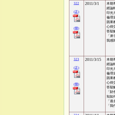
322
2011/3/1
本期
經論
(正)
印光
倫理
因果
心得交
(簡)
答疑
「弟
我感
323
2011/3/15
本期
經論
(正)
印光
倫理
因果
心得交
(簡)
答疑
「財
知如
「過
「我