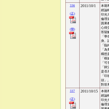
336
2011/10/1
本期
經論
(正)
印光
倫理
因果
心得交
(簡)
答疑
「學
身。
「臨
「為
構想
「根
「可
「師
是否
「印
頭」
對世
337
2011/10/15
本期
經論
(正)
印光
倫理
因果