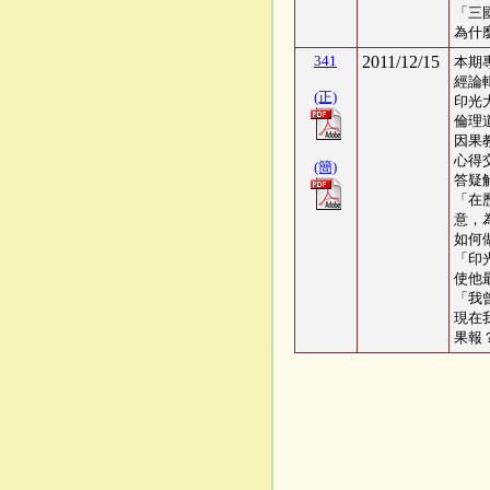
「三
為什
341
2011/12/15
本期
經論
(正)
印光
倫理
因果
心得交
(簡)
答疑
「在
意，
如何
「印
使他
「我
現在
果報