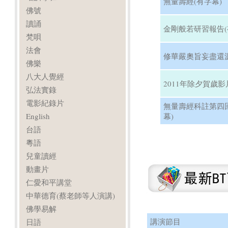
無量壽經(有字幕)
佛號
讀誦
金剛般若研習報告(
梵唄
法會
修華嚴奧旨妄盡還源
佛樂
八大人覺經
2011年除夕賀歲影
弘法實錄
電影紀錄片
無量壽經科註第四
English
幕)
台語
粵語
兒童讀經
動畫片
仁愛和平講堂
中華德育(蔡老師等人演講)
佛學易解
講演節目
日語