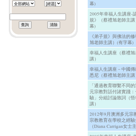
幕)
2005年幸福人生講座
規》（蔡禮旭老師主講
幕)
《弟子規》與佛法的修
旭老師主講）(有字幕)
幸福人生講座（蔡禮旭
講）
幸福人生講座－中國傳
悉尼（蔡禮旭老師主講
「通過教育聯繫不同的
元宗教對話付諸實踐：
驗」分組討論致詞（悟
講）
2012年9月澳洲多元
宗教教育在學校之經驗
（Diana Carrigan女