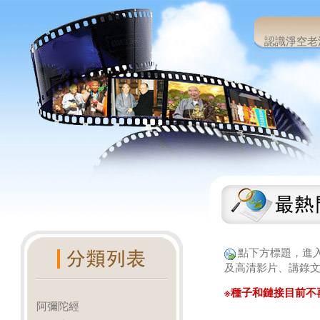
認識淨空老
點下方標題，進
及高清影片、講錄文
※種子和鏈接目前不
阿彌陀經