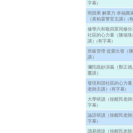
字幕)
明因果 解業力 幸福圓
（黃柏霖警官主講）(有
修學六和敬四眾同修分
社區的心力量（陳瑞珠
講）(有字幕)
班級管理 從愛出發（
講）
彌陀疏鈔演義（鄭正德
覆講）
發現和諧社區的心力量
老師主講）(有字幕)
大學研讀（徐醒民老師
字幕)
論語研讀（徐醒民老師
字幕)
讀易簡說（徐醒民老師