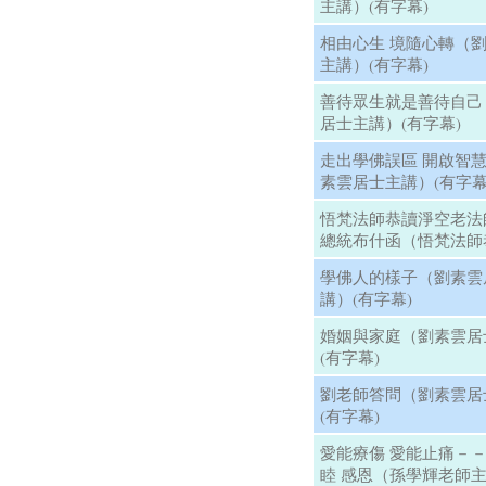
主講）(有字幕)
相由心生 境隨心轉（
主講）(有字幕)
善待眾生就是善待自己
居士主講）(有字幕)
走出學佛誤區 開啟智
素雲居士主講）(有字幕
悟梵法師恭讀淨空老法
總統布什函（悟梵法師
學佛人的樣子（劉素雲
講）(有字幕)
婚姻與家庭（劉素雲居
(有字幕)
劉老師答問（劉素雲居
(有字幕)
愛能療傷 愛能止痛－－
睦 感恩（孫學輝老師主