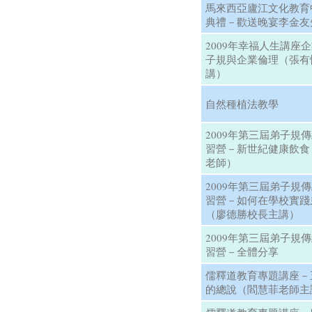
馬來西亞廬江文化教育
典禮－歡送晚宴李金友
2009年幸福人生講座
子規與企業倫理（張有
講）
自然種植法教學
2009年第三屆弟子規
習營－新世紀健康飲食
老師）
2009年第三屆弟子規
習營－如何在學校實踐
（廖德勝校長主講）
2009年第三屆弟子規
習營－全體分享
儒釋道教育專題講座－
的總說（閻慧菲老師主