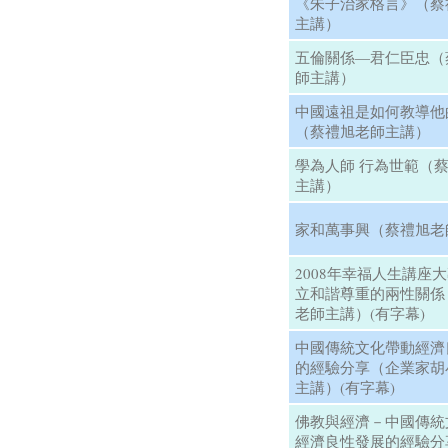
《朱子治家格言》（蔡
主講）
五倫關係—君仁臣忠（
師主講）
中國遠祖是如何教導他
（蔡禮旭老師主講）
學為人師 行為世範（
主講）
家和萬事興（蔡禮旭老
2008年幸福人生講座
立和諧尊重的兩性關係
老師主講）(有字幕)
中國傳統文化帶動經濟
的經驗分享（企業家胡
主講）(有字幕)
佛教與經濟－中國傳統
經濟良性發展的經驗分