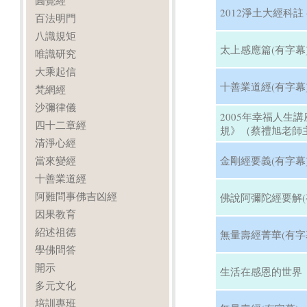
圓覺經
2012淨土大經科註 
百法明門
八識規矩
太上感應篇(有字幕
唯識研究
大乘起信
十善業道經(有字幕
梵網經
沙彌律儀
2005年幸福人生
四十二章經
規》（蔡禮旭老師主
清淨心經
當來變經
金剛經要義(有字幕
十善業道經
阿難問事佛吉凶經
佛說阿彌陀經要解(
因果教育
紹述祖德
無量壽經菁華(有字
學佛問答
開示
生活在感恩的世界
多元文化
培訓專班