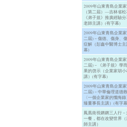
2009年山東青島企業
（第二屆）—吉林省松
《弟子規》推廣經驗分
老師主講）(有字幕)
2009年山東青島企業
二屆)－傷德、傷身、
症解（彭鑫中醫博士主
幕)
2009年山東青島企業
二屆)－《弟子規》學
果的啓示（企業家胡小
講）(有字幕)
2009年山東青島企業
二屆)－中華倫理道德
〈一個企業家的懺悔錄
臻董事長主講）(有字幕
鳳凰衛視鏘鏘三人行－
一餐，都在改變世界（
師主講）