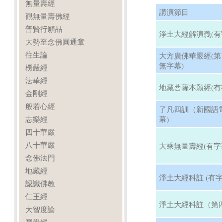
無量壽經
講演節目
觀無量壽佛經
普賢行願品
淨土大經解演義(有
大勢至念佛圓通章
往生論
大方廣佛華嚴經(第13
無字幕)
楞嚴經
法華經
地藏菩薩本願經(有
金剛經
般若心經
了凡四訓（新國語
志樂經
幕)
四十華嚴
八十華嚴
大乘無量壽經(有字
念佛法門
地藏經
淨土大經科註 (有字
認識佛教
仁王經
淨土大經科註（第四
大智度論