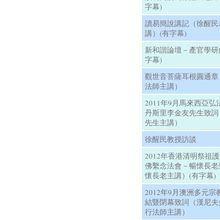
字幕)
讀易簡說講記（徐醒民
講）(有字幕)
新和諧論壇－產官學研
字幕)
觀世音菩薩耳根圓通章
法師主講）
2011年9月馬來西亞
丹斯里李金友先生致詞
先生主講）
徐醒民教授訪談
2012年香港清明祭祖
佛繫念法會－暢懷長老
懷長老主講）(有字幕)
2012年9月澳洲多元
結暨閉幕致詞（漢尼夫
行法師主講）