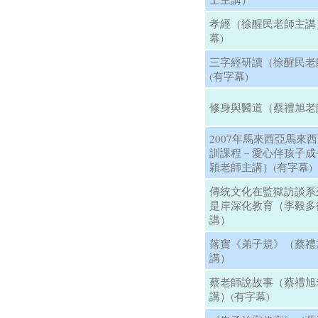
孝經（徐醒民老師主講
幕)
三字經研讀（徐醒民老
(有字幕)
修身與醫道（蔡禮旭老
2007年馬來西亞馬來
訓課程－愛心伴孩子成
穎老師主講）(有字幕)
傳統文化在監獄訪談系
是岸深化教育（李毅多
講）
落實《弟子規》（蔡禮
講）
蔡老師說故事（蔡禮旭
講）(有字幕)