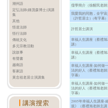
潮州語
儒學簡介（徐醒民老師
定弘法師(鍾茂森博士)演講
我愛我的同胞，全宇宙
集
（許哲居士）(有字幕)
其他
悟道法師
許哲居士講演
悟行法師
幸福人生講座（蔡禮旭
傳統文化
講）
多元宗教活動
說故事
幸福人生講座（蔡禮旭
講）
有聲書
越南語
幸福人生講座-如何做
法的好人（蔡禮旭老師
客家語
字幕)
黃念祖老居士演講集
幸福人生講座-如何做
法的好人（蔡禮旭老師
字幕)
2005年幸福人生講座
規》（蔡禮旭老師主講