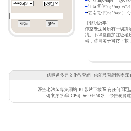
德國
QR c
(mp3/mp4)
江蘇電信
(mp3/mp4/短片
雲南電信
QR
(mp3/mp4)
【聲明啟事】
淨空老法師所有一切講
讀。不得擅自加註版權
籍，請自電子書坊下載
儒釋道多元文化教育網
|
佛陀教育網路學院
淨空老法師專集網站-BT影片下載區 有任何問題
備案序號:蘇ICP備 06004660號 最佳瀏覽建