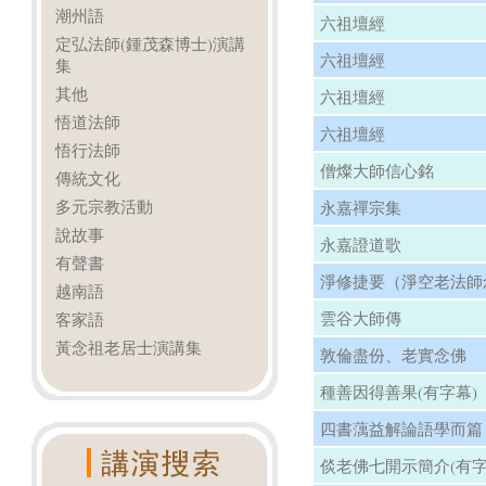
潮州語
六祖壇經
定弘法師(鍾茂森博士)演講
六祖壇經
集
其他
六祖壇經
悟道法師
六祖壇經
悟行法師
僧燦大師信心銘
傳統文化
多元宗教活動
永嘉禪宗集
說故事
永嘉證道歌
有聲書
淨修捷要（淨空老法師
越南語
雲谷大師傳
客家語
黃念祖老居士演講集
敦倫盡份、老實念佛
種善因得善果(有字幕)
四書蕅益解論語學而篇
倓老佛七開示簡介(有字