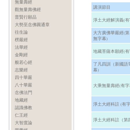
無量壽經
講演節目
觀無量壽佛經
普賢行願品
淨土大經解演義(有
大勢至念佛圓通章
往生論
大方廣佛華嚴經(第13
無字幕)
楞嚴經
法華經
地藏菩薩本願經(有
金剛經
般若心經
了凡四訓（新國語
志樂經
幕)
四十華嚴
八十華嚴
大乘無量壽經(有字
念佛法門
地藏經
淨土大經科註 (有字
認識佛教
仁王經
淨土大經科註（第四
大智度論