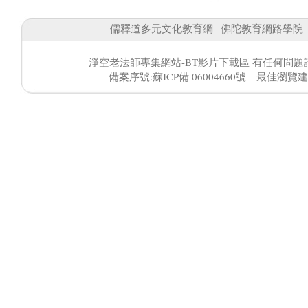
儒釋道多元文化教育網
|
佛陀教育網路學院
淨空老法師專集網站-BT影片下載區 有任何問題
備案序號:蘇ICP備 06004660號 最佳瀏覽建