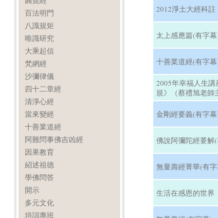
圓覺經
2012淨土大經科註 
百法明門
八識規矩
太上感應篇(有字幕
唯識研究
大乘起信
十善業道經(有字幕
梵網經
沙彌律儀
2005年幸福人生
四十二章經
規》（蔡禮旭老師主
清淨心經
當來變經
金剛經要義(有字幕
十善業道經
阿難問事佛吉凶經
佛說阿彌陀經要解(
因果教育
紹述祖德
無量壽經菁華(有字
學佛問答
開示
生活在感恩的世界
多元文化
培訓專班