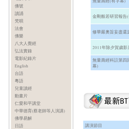
無量壽經(有字幕)
佛號
讀誦
金剛般若研習報告(
梵唄
法會
修華嚴奧旨妄盡還源
佛樂
八大人覺經
2011年除夕賀歲影
弘法實錄
電影紀錄片
無量壽經科註第四
English
幕)
台語
粵語
兒童讀經
動畫片
仁愛和平講堂
中華德育(蔡老師等人演講)
佛學易解
講演節目
日語