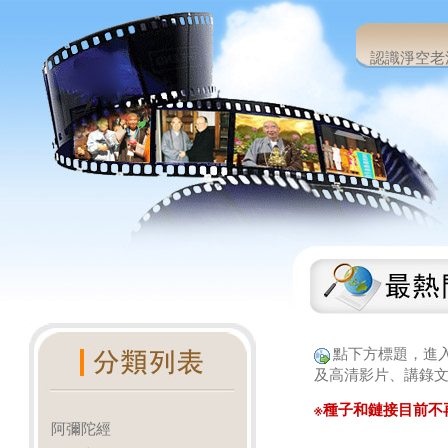
認識淨空老
點下方標題，進
及高清影片、講錄文
※種子和鏈接目前不
阿彌陀經