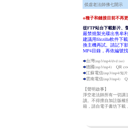
倓虛老法師佛七開示
※種子和鏈接目前不再更
從FTP站台下載影片、
嚴禁燒製光碟出售牟
建議用filezill
換主機再試。請記下影
MP4目錄，再依編號
台灣
Q
(mp3/mp4/dvd iso)
德國
QR c
(mp3/mp4)
江蘇電信
(mp3/mp4/短片
雲南電信
QR
(mp3/mp4)
【聲明啟事】
淨空老法師所有一切講
讀。不得擅自加註版權
籍，請自電子書坊下載