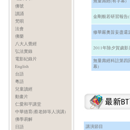
無量壽經(有字幕)
佛號
讀誦
金剛般若研習報告(
梵唄
法會
修華嚴奧旨妄盡還源
佛樂
八大人覺經
2011年除夕賀歲影
弘法實錄
電影紀錄片
無量壽經科註第四
English
幕)
台語
粵語
兒童讀經
動畫片
仁愛和平講堂
中華德育(蔡老師等人演講)
佛學易解
講演節目
日語