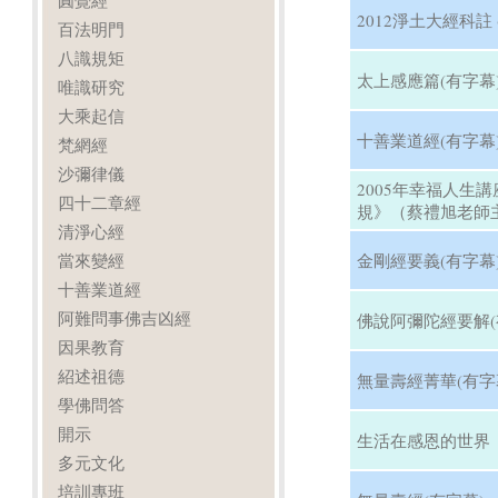
圓覺經
2012淨土大經科註 
百法明門
八識規矩
太上感應篇(有字幕
唯識研究
大乘起信
十善業道經(有字幕
梵網經
沙彌律儀
2005年幸福人生
四十二章經
規》（蔡禮旭老師主
清淨心經
當來變經
金剛經要義(有字幕
十善業道經
阿難問事佛吉凶經
佛說阿彌陀經要解(
因果教育
紹述祖德
無量壽經菁華(有字
學佛問答
開示
生活在感恩的世界
多元文化
培訓專班