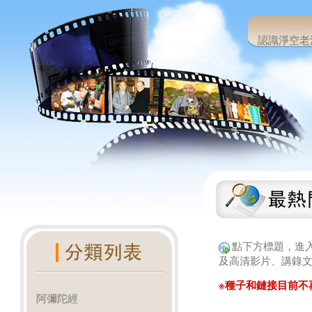
認識淨空老
點下方標題，進
及高清影片、講錄文
※種子和鏈接目前不
阿彌陀經