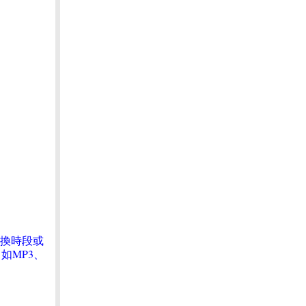
請換時段或
如MP3、