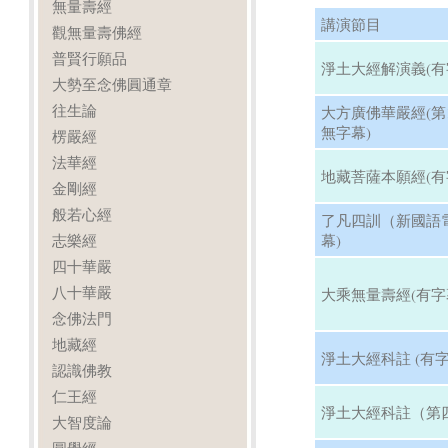
無量壽經
講演節目
觀無量壽佛經
普賢行願品
淨土大經解演義(有
大勢至念佛圓通章
往生論
大方廣佛華嚴經(第13
無字幕)
楞嚴經
法華經
地藏菩薩本願經(有
金剛經
般若心經
了凡四訓（新國語
志樂經
幕)
四十華嚴
八十華嚴
大乘無量壽經(有字
念佛法門
地藏經
淨土大經科註 (有字
認識佛教
仁王經
淨土大經科註（第四
大智度論