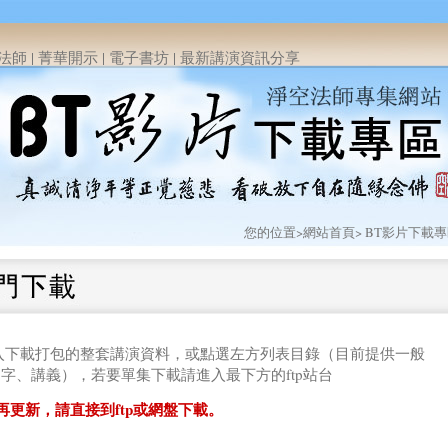
法師
|
菁華開示
|
電子書坊
|
最新講演資訊分享
您的位置>
網站首頁
> BT影片下載
入下載打包的整套講演資料，或點選左方列表目錄（目前提供一般
字、講義），若要單集下載請進入最下方的ftp站台
再更新，請直接到ftp或網盤下載。