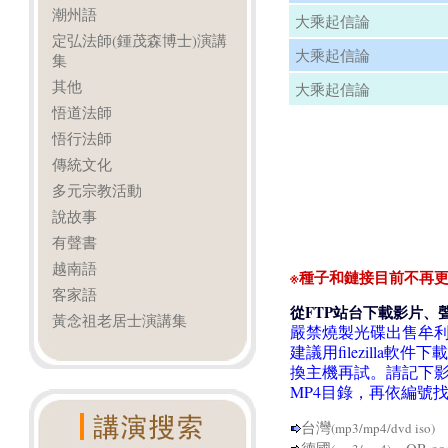
潮州語
大乘起信論
定弘法師(鍾茂森博士)演講
大乘起信論
集
其他
大乘起信論
悟道法師
悟行法師
傳統文化
多元宗教活動
說故事
有聲書
越南語
※種子和鏈接目前不再更
客家語
從FTP站台下載影片、
黃念祖老居士演講集
嚴禁燒製光碟出售牟
建議用filezill
換主機再試。請記下影
MP4目錄，再依編號
台灣
Q
(mp3/mp4/dvd iso)