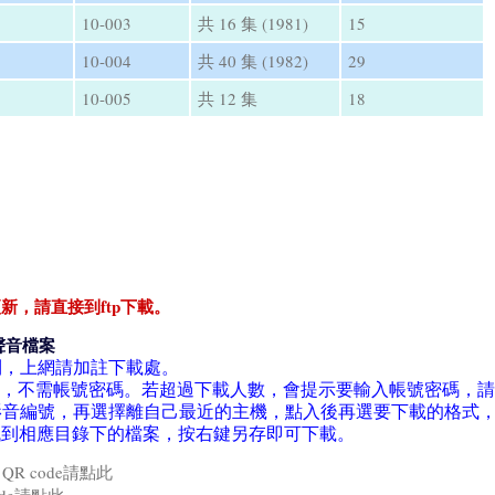
10-003
共 16 集 (1981)
15
10-004
共 40 集 (1982)
29
10-005
共 12 集
18
新，請直接到ftp下載。
聲音檔案
利，上網請加註下載處。
a軟件下載，不需帳號密碼。若超過下載人數，會提示要輸入帳號密碼，
音編號，再選擇離自己最近的主機，點入後再選要下載的格式，
找到相應目錄下的檔案，按右鍵另存即可下載。
R code請點此