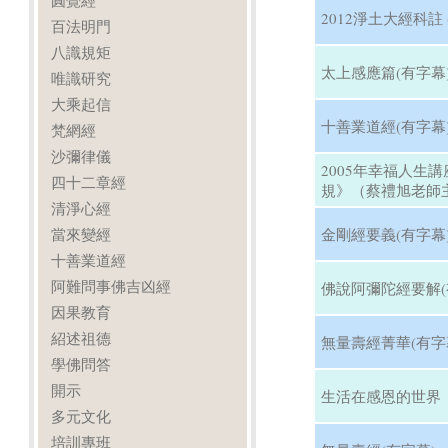
圓覺經
2012淨土大經科註 
百法明門
八識規矩
太上感應篇(有字幕
唯識研究
大乘起信
十善業道經(有字幕
梵網經
沙彌律儀
2005年幸福人生
四十二章經
規》（蔡禮旭老師主
清淨心經
當來變經
金剛經要義(有字幕
十善業道經
阿難問事佛吉凶經
佛說阿彌陀經要解(
因果教育
紹述祖德
無量壽經菁華(有字
學佛問答
開示
生活在感恩的世界
多元文化
培訓專班