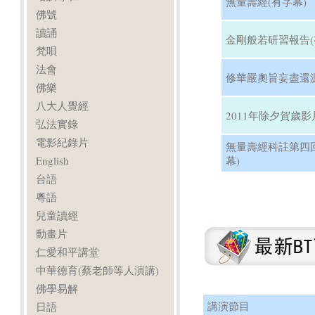
無量壽經(有字幕)
佛號
讀誦
金剛般若研習報告(
梵唄
法會
修華嚴奧旨妄盡還源
佛樂
八大人覺經
2011年除夕賀歲影
弘法實錄
電影紀錄片
無量壽經科註第四
English
幕)
台語
粵語
兒童讀經
動畫片
仁愛和平講堂
中華德育(蔡老師等人演講)
佛學易解
講演節目
日語