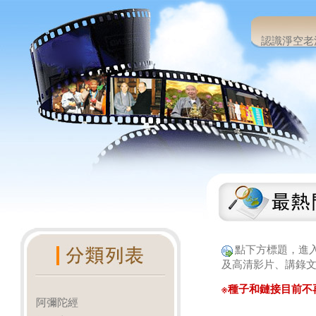
認識淨空老
點下方標題，進
及高清影片、講錄文
※種子和鏈接目前不
阿彌陀經