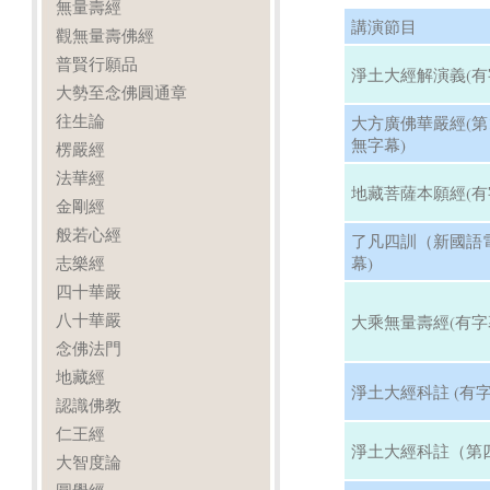
無量壽經
講演節目
觀無量壽佛經
普賢行願品
淨土大經解演義(有
大勢至念佛圓通章
往生論
大方廣佛華嚴經(第13
無字幕)
楞嚴經
法華經
地藏菩薩本願經(有
金剛經
般若心經
了凡四訓（新國語
志樂經
幕)
四十華嚴
八十華嚴
大乘無量壽經(有字
念佛法門
地藏經
淨土大經科註 (有字
認識佛教
仁王經
淨土大經科註（第四
大智度論