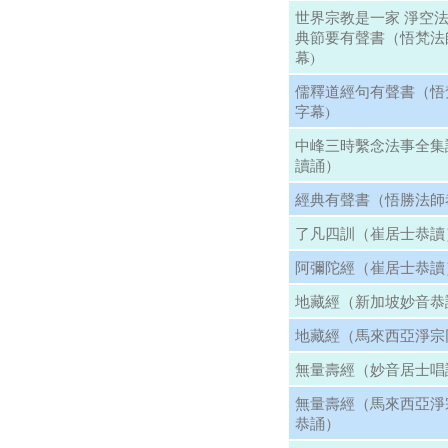
世界宗教是一家 淨空
典節要有聲書（悟梵法
幕)
儒釋道經句有聲書（悟
字幕)
中峰三時繫念法事全集
讀誦）
經典有聲書（悟勝法師
了凡四訓（崔居士恭讀
阿彌陀經（崔居士恭讀
地藏經（新加坡妙音恭
地藏經（馬來西亞淨宗
無量壽經（妙音居士唱
無量壽經（馬來西亞淨
恭誦）