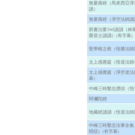
無量壽經（馬來西亞淨
讀）
無量壽經（淨空法師讀誦
群書治要360讀誦（林
榮居士讀誦）(有字幕)
聖學根之根（悟勝法師
太上感應篇（悟道法師恭
太上感應篇（淨空老法
幕)
中峰三時繫念讚頌（悟
阿彌陀經
地藏經讀誦（悟道法師
中峰三時繫念法事全集
唱頌）(有字幕)