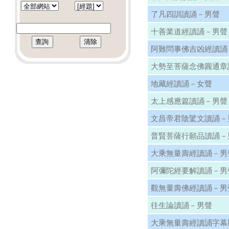
了凡四訓讀誦－男聲
十善業道經讀誦－男聲
阿難問事佛吉凶經讀誦
大勢至菩薩念佛圓通章
地藏經讀誦－女聲
太上感應篇讀誦－男聲
文昌帝君陰騭文讀誦－
普賢菩薩行願品讀誦－
大乘無量壽經讀誦－男
阿彌陀經要解讀誦－男
觀無量壽佛經讀誦－男
往生論讀誦－男聲
大乘無量壽經讀誦字幕