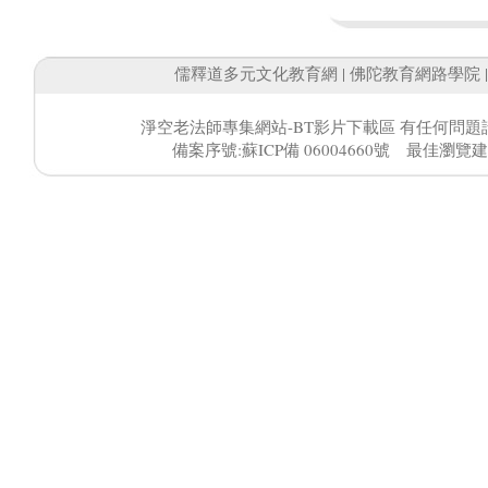
儒釋道多元文化教育網
|
佛陀教育網路學院
淨空老法師專集網站-BT影片下載區 有任何問題
備案序號:蘇ICP備 06004660號 最佳瀏覽建