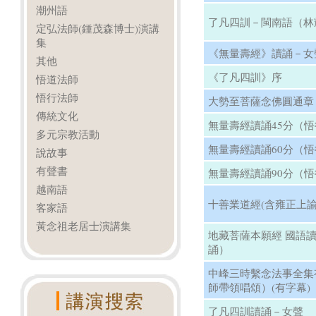
潮州語
了凡四訓－閩南語（林
定弘法師(鍾茂森博士)演講
集
《無量壽經》讀誦－女
其他
《了凡四訓》序
悟道法師
悟行法師
大勢至菩薩念佛圓通章
傳統文化
無量壽經讀誦45分（
多元宗教活動
無量壽經讀誦60分（
說故事
有聲書
無量壽經讀誦90分（
越南語
十善業道經(含雍正上諭
客家語
黃念祖老居士演講集
地藏菩薩本願經 國語
誦）
中峰三時繫念法事全集
師帶領唱頌）(有字幕)
了凡四訓讀誦－女聲