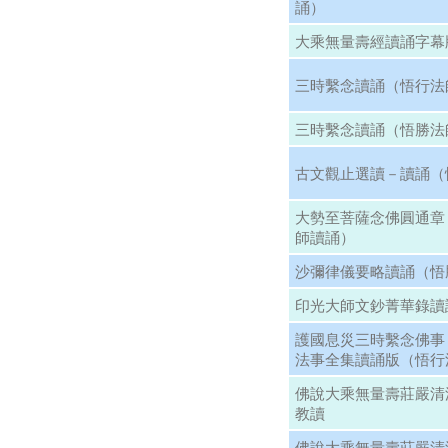
誦）
大乘無量壽經讀誦字幕
三時繫念讀誦（悟行法
三時繫念讀誦（悟勝法
古文觀止選讀－讀誦（
大勢至菩薩念佛圓通章
師讀誦）
沙彌律儀要略讀誦（悟
印光大師文鈔菁華錄讀誦
護國息災三時繫念佛事
法事全集讀誦版（悟行
佛說大乘無量壽莊嚴清
教讀
佛說大乘無量壽莊嚴清