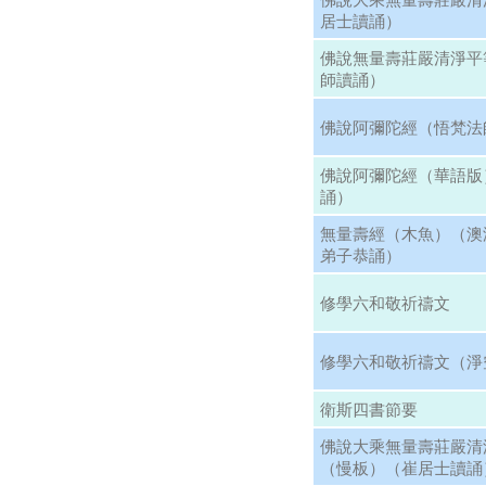
居士讀誦）
佛說無量壽莊嚴清淨平
師讀誦）
佛說阿彌陀經（悟梵法
佛說阿彌陀經（華語版
誦）
無量壽經（木魚）（澳
弟子恭誦）
修學六和敬祈禱文
修學六和敬祈禱文（淨
衛斯四書節要
佛說大乘無量壽莊嚴清
（慢板）（崔居士讀誦