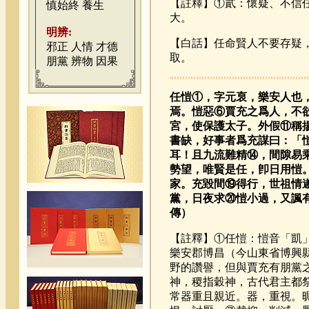
【註釋】①貳：懷疑、不信
慎始終
養生
大。
明辨:
【白話】任命賢人不要存疑
邪正
人情
才德
取。
朋黨
辨物
因果
任愷①，字元裒，樂安人也
焉。愷惡⑥賈充之爲人，不
宮，使保護太子。外假⑪稱
書缺，好事者爲充謀曰：「
耳！且九流難精⑭，間隙易
勢望，唯賢是任，卽日用愷
家。充毀間⑲得行，世祖情
黨，日夜求⑳愷小過，又諷
傳）
【註釋】①任愷：愷音「凱」，
樂安郡博昌（今山東省博興
野的讚譽，但與賈充有朋黨
神，稷指穀神，古代君主都
常器重且親近。器，重視。昵