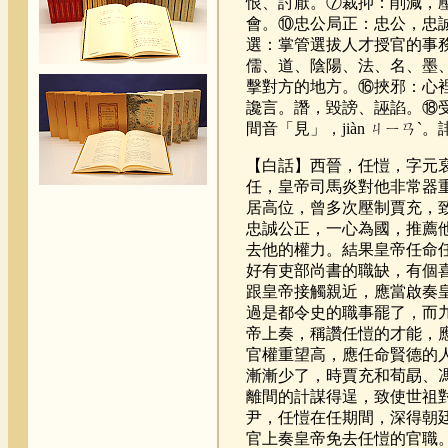
恨、討厭。⑦裁抑：削減，壓
會。⑩忠公局正：忠公，忠
選：掌管選拔人才授官的事
儒、道、陰陽、法、名、墨
擊對方的地方。⑯挾邪：心裡
讒言。譖，毀謗、誣諂。⑱受
間音「見」，jiàn ㄐㄧㄢ
【白話】西晉，任愷，字元
任，皇帝司馬炎對他非常器
居高位，曾多次壓制賈充，
忠誠公正，一心為國，推薦
去他的權力。結果皇帝任命
好有吏部尚書的職缺，有個
跟皇帝接觸親近，應當啟奏
過是都令史的職事罷了，而
帝上奏，稱讚任愷的才能，
官權重望高，應任命賢德的
漸漸少了，時賈充和荀勗、
離間的計謀得逞，致使世祖
尹，任愷在任期間，深得朝
官上奏皇帝免去任愷的官職