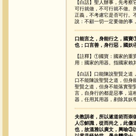
【白話】聖人辦事，先考察
可行就做，不可行就不做。
正義，不考慮它是否可行。
說：不顧一切一定要做的事
口能言之，身能行之，國寶
也；口言善，身行惡，國妖
【註釋】①國寶：國家的重
用：國家的用器。指國家賴
【白話】口能陳說聖賢之道
口不能陳說聖賢之道，但身
聖賢之道，但身不能落實聖
言，自身行的都是惡事，這
器，任用其用器，剷除其妖
夫教訓者，所以遂道術而崇
人①鮮識，從而尚之，此傷
也，故溫雅以廣文，興喻③
以索見怪於世，愚夫戇⑧士