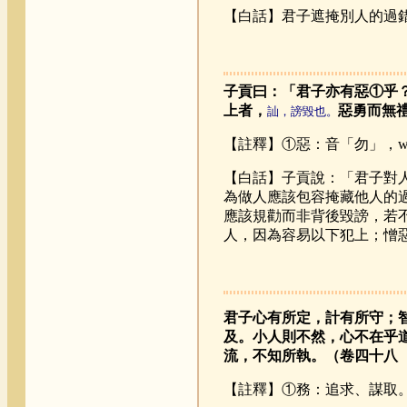
【白話】君子遮掩別人的過
子貢曰：「君子亦有惡①乎
上者，
惡勇而無
訕，謗毀也。
【註釋】①惡：音「勿」，wù
【白話】子貢說：「君子對
為做人應該包容掩藏他人的
應該規勸而非背後毀謗，若
人，因為容易以下犯上；憎
君子心有所定，計有所守；
及。小人則不然，心不在乎
流，不知所執。（卷四十八
【註釋】①務：追求、謀取。