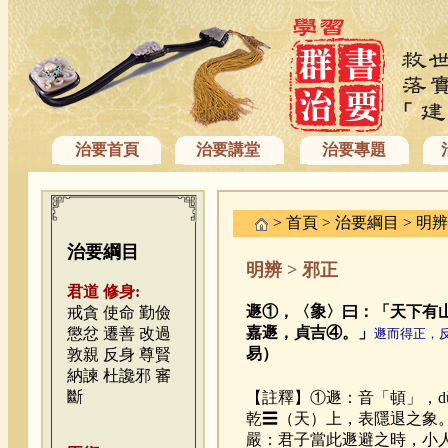
治要首頁
治要講堂
治要專題
>
首頁
> 治要綱目 >
明辨
治要綱目
明辨 > 邪正
君道 修身:
遯①，〈𧰼〉曰：「天下有
戒貪
使命
勤儉
嘉遯，貞吉④。」
懲忿
遷善
改過
遯而得正，
易）
敦親
反身
尊賢
納諫
杜讒邪
審
斷
【註釋】①遯：音「頓」，dù
乾☰（天）上，表隱退之象
嚴：君子當此遯避之時，小