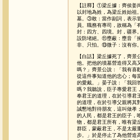
【註釋】①梁丘據：齊侯姜
以封地為姓，為梁丘姓始祖。
墓。③敢：當作副詞，表示冒
員。職務有專司，故稱為「
封：四方、四境。封，疆界。
設防堵絕。⑪壅蔽：壅音「擁
非、只怕。⑬微子：沒有你
【白話】梁丘據死了，齊景
他。把他的墳墓營造得又高
嗎？」齊景公說：「我有喜
從這件事知道他的忠心；每
的愛戴。」晏子說：「我回
嗎？我聽說，臣子專愛君王
奉君王的道理，在於引導君
的道理，在於引導父親將其
誠懇地對待朋友，這叫做孝
的人民，都是君王的臣子，
物，都是君王所有，唯有梁
群臣，蒙蔽君王，不是太嚴
步。」於是停止了為他營造