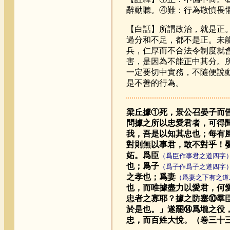
辭動聽。④難：行為敬慎畏懼
【白話】所謂政治，就是正
過分和不足，都不是正。未
兵，仁厚而不合法令制度就
害，是因為不能正中其分。
一定要切中實務，不隨便說
是不善的行為。
梁丘據①死，景公召晏子而
問據之所以忠愛君者，可得
我，吾是以知其忠也；每有
對則無以事君，敢不對乎！
妬。爲臣
（爲臣作事君之道四字
也；爲子
（爲子作爲子之道四字
之孝也；爲妻
（爲妻之下有之道
也，而唯據盡力以愛君，何
忠者之寡耶？據之防塞⑩羣
於是也。」遂罷⑭爲壠之役
忠，而百姓大悅。（卷三十