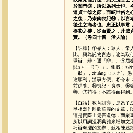
於閨門⑨，所以為列士也。
逼貞士⑫之節，而眩世俗之
之後，乃崇飾喪紀⑭，以言
後生之痛者也。忠正以事君
得⑰之徒，從而賢之，此滅
實。（卷四十四 潛夫論）
【註釋】①品人：眾人，常
比。興為託物言志，喻為取他
爭辯。辨：通「辯」。⑤屈蹇
jiǎn ㄐㄧㄢˇ）」。艱
「狀」，zhuàng ㄓㄨ
途順利，辦事方便。⑪夸末
前供養。⑭喪紀：喪事。⑮
善。⑰苟得：不該得而得到
【白話】教育訓導，是為了
爭相寫作雕飾華麗的文章，
這是實際上傷害道德，而嚴
所以用詞溫潤典雅來增加文
巧辯晦澀的文辭，競相陳述