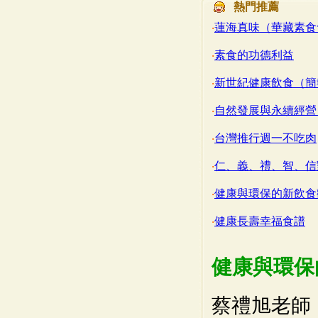
熱門推薦
‧
蓮海真味（華藏素食
‧
素食的功德利益
‧
新世紀健康飲食（簡
‧
自然發展與永續經營
‧
台灣推行週一不吃肉
‧
仁、義、禮、智、信
‧
健康與環保的新飲食
‧
健康長壽幸福食譜
健康與環保
蔡禮旭老師