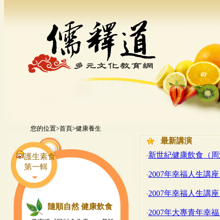
您的位置>
首頁
>健康養生
最新講演
‧
新世紀健康飲食（周
護生素食
第一輯
‧
2007年幸福人生
‧
2007年幸福人生
隨順自然 健康飲食
‧
2007年大專青年