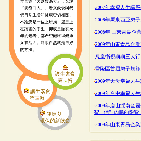
常言道『民以食為天』，又說
‧
2007年幸福人生講
『病從口入』。看來飲食與我
們日常生活和健康密切相關。
‧
2008年馬來西亞
不論您是一位上班族、還是正
在讀書的學生，抑或是頤養天
‧
2008年 山東青島
年的老者，都希望能吃得健康
又有活力。隨順自然就是最好
‧
2009年山東青島企
的方法。
‧
鳳凰衛視鏘鏘三人行
‧
雪隆區首屆弟子規師
護生素食
第二輯
‧
2009年天母幸福
護生素食
‧
2009年台中幸福
第三輯
‧
2009年唐山灤南
智、信對內臟的影響
健康與
環保的新飲食
‧
2009年山東青島