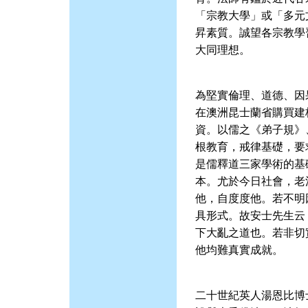
「宗教大學」或「多元
昇素質。誠望各宗教學
大同理想。
為堅實倫理、道德、因
在澳洲昆士蘭省購買建
資。以儒之《弟子規》
根教育，戒律基礎，要
是儒釋道三家學術的基
本。尤於今日社會，老
他，自度度他。若不明
具形式。故安士先生云
下大亂之道也。若非切
他均難真實成就。
二十世紀英人湯恩比博