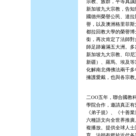
宗教、族群，平等真誠
新加坡九大宗教，告知
國德州榮譽公民、達拉
譽，以及澳洲格里菲斯
都拉回教大學的榮譽博
銜，再次肯定了法師對
師足跡遍滿五大洲。多
新加坡九大宗教、印尼
新疆）、羅馬、埃及等
化解南北傳佛法兩千多
擁護愛戴，也與各宗教
二ΟΟ五年，聯合國教
學院合作，邀請真正有
《弟子規》、《十善業
六種語文向全世界推廣
複播放。提供全球人士
育。法師有鑑於近代各