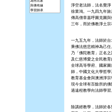
淨空老法師，法名覺淨
徐業鴻。一九四九年旅
傳高僧章嘉呼圖克圖與
三年，而於佛教淨土宗
一九五九年，法師於台
乘佛法慈悲精神為己任
乃「佛陀教育」正名之
及仁慈博愛之全民教育
全球高等學府、國家圖
師，中國文化大學哲學
教育基金會與澳洲淨宗
現今全球有百餘所的佛
過遠程教學向法師學習
除講經教學，法師於各