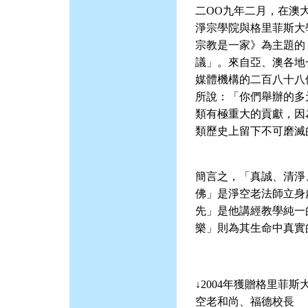
二ΟΟ九年二月，在澳
淨宗學院與格里菲斯大
宗教是一家》為主題的
議」。來自亞、澳各地
媒體機構的二百八十八
所說：「你們舉辦的多
類有極重大的貢獻，因
類歷史上留下不可磨滅
簡言之，「真誠、清淨
佛」是淨空老法師立身
先」是他講經教學純一
樂」則為其生命中真實
↓2004年獲贈格里菲
空老和尚、福德校長