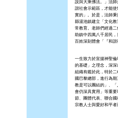
說與大乘佛法。」法師
諧社會示範區，才能使
實的」。於是，法師秉
縣湯池鎮建立「文化教
常教育。老師們經過二
助鎮中四萬八千居民，
百姓深刻體會「『和諧
一生致力於宣揚神聖倫
的基礎」之理念，深深
組織有鑑於此，特於二
國巴黎總部，進行為期
教是可以團結的」、「
會仍深具實用」等重要
節、團體代表、聯合國
宗教人士與愛好和平者