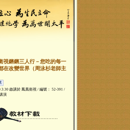
衛視鏘鏘三人行－您吃的每一
都在改變世界（周泳杉老師主
9.3.30 啟講於 鳳凰衛視 / 編號： 52-391 /
次講演